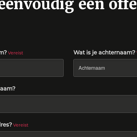
eenvoudig een offe
am?
Wat is je achternaam?
Vereist
snaam?
dres?
Vereist