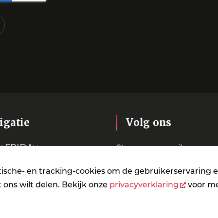
igatie
Volg ons
y FRIDAy
Stuur een e-mail
t
Instagram
tische- en tracking-cookies om de gebruikerservaring e
t ons wilt delen. Bekijk onze
privacyverklaring
voor me