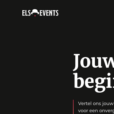
Ga
direct
naar
inhoud
Jou
begi
Vertel ons jouw
voor een onver